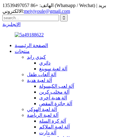
الهاتف: +86 13539497057 (Whatsapp / Wechat) | بريد
meiyiyoule@gmail.com
الالكتروني:
الإنجليزية
الصفحة الرئيسية
منتجات
كيدي رايد
دائري
آلة لعبة سوينغ
آلة ألعاب طفل
آلة لعبة هدية
آلة لعب الكبسولة
آلة مخلب كرين
آلة هدية أخرى
آلة جائزة المقص
آلة لعبة الهوكي
آلة لعبة الرياضة
آلة كرة السلة
آلة لعبة الملاكم
آلة دارت