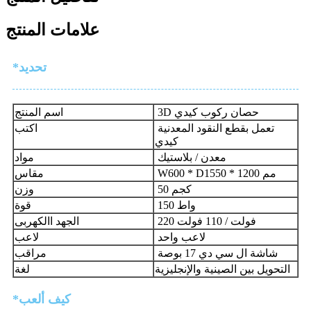
علامات المنتج
*تحديد
3D حصان ركوب كيدي
اسم المنتج
تعمل بقطع النقود المعدنية
اكتب
كيدي
معدن / بلاستيك
مواد
W600 * D1550 * 1200 مم
مقاس
50 كجم
وزن
150 واط
قوة
220 فولت / 110 فولت
الجهد االكهربى
لاعب واحد
لاعب
شاشة ال سي دي 17 بوصة
مراقب
التحويل بين الصينية والإنجليزية
لغة
*كيف ألعب