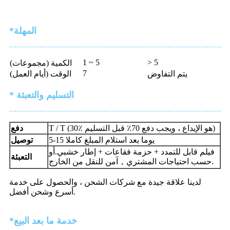
*المهلة
1 ~ 5
> 5
الكمية (مجموعات)
7
يتم التفاوض
الوقت (أيام العمل)
* التسليم والتعبئة
T / T (30٪ هو الإيداع ، ويجب دفع 70٪ قبل التسليم)
دفع
5-15 يوما بعد استلام المبلغ كاملا
توصيل
فيلم قابل للتمدد + حزمة فقاعات + إطار خشبي.أو
التعبئة
آمن للنقل من الخارج.
حسب احتياجات المشتري
，
لدينا علاقة جيدة مع شركات الشحن ، والحصول على خدمة
أسرع وشحن أفضل.
*خدمة ما بعد البيع