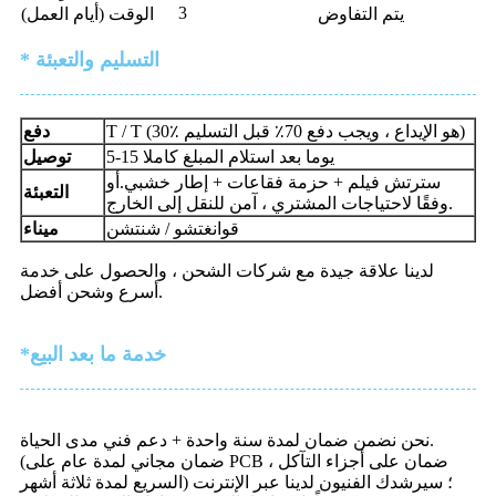
3
يتم التفاوض
الوقت (أيام العمل)
* التسليم والتعبئة
T / T (30٪ هو الإيداع ، ويجب دفع 70٪ قبل التسليم)
دفع
5-15 يوما بعد استلام المبلغ كاملا
توصيل
سترتش فيلم + حزمة فقاعات + إطار خشبي.أو
التعبئة
وفقًا لاحتياجات المشتري ، آمن للنقل إلى الخارج.
قوانغتشو / شنتشن
ميناء
لدينا علاقة جيدة مع شركات الشحن ، والحصول على خدمة
أسرع وشحن أفضل.
*خدمة ما بعد البيع
نحن نضمن ضمان لمدة سنة واحدة + دعم فني مدى الحياة.
(ضمان مجاني لمدة عام على PCB ، ضمان على أجزاء التآكل
السريع لمدة ثلاثة أشهر) ؛ سيرشدك الفنيون لدينا عبر الإنترنت