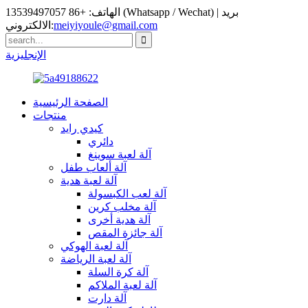
الهاتف: +86 13539497057 (Whatsapp / Wechat) | بريد
meiyiyoule@gmail.com
الالكتروني:
الإنجليزية
الصفحة الرئيسية
منتجات
كيدي رايد
دائري
آلة لعبة سوينغ
آلة ألعاب طفل
آلة لعبة هدية
آلة لعب الكبسولة
آلة مخلب كرين
آلة هدية أخرى
آلة جائزة المقص
آلة لعبة الهوكي
آلة لعبة الرياضة
آلة كرة السلة
آلة لعبة الملاكم
آلة دارت