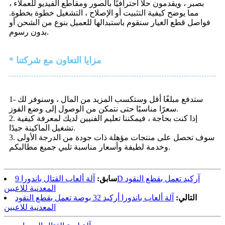
بصبر ، ويقدمون حلًا احترافيًا بالصور ومقاطع الفيديو للعملاء ،
مما يوضح كيفية التثبيت أو الإصلاح ، التشغيل خطوة بخطوة.
فواصل قطع الغيار سنقوم باستبدالها للعميل بنوع من الشحن أو
بدون رسوم.
* مزايا التعاون مع شركتنا
1- ستدفع مبلغًا أقل وستكسب المزيد من المال ، وسنوفر لك
سعرًا مناسبًا حتى نتمكن من الوصول إلى وضع الفوز.
2. إذا كنت بحاجة ، فيمكننا تعليم الفنيين لديك لمعرفة كيفية
تشغيل الماكينة جيدًا.
3. سوف تحصل على منتجات مؤهلة ذات جودة من الدرجة الأولى
وخدمة لطيفة وأسعار مناسبة تلبي جميع مطالبكم.
سابق:
آلة ألعاب القتال باندورا 9D آركيد تعمل بقطع النقود
المعدنية للاعبين
التالي:
آلة ألعاب باندورا أركيد 32 بوصة تعمل بقطع النقود
المعدنية للاعبين