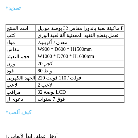
*تحديد
ماكينة لعبة باندورا مقاس 32 بوصة موديل F
اسم المنتج
تعمل بقطع النقود المعدنية آلة لعبة الورق
اكتب
معدن / أكريليك
مواد
W900 * D600 * H1500mm
مقاس
W1000 * D700 * H1630mm
حجم التعبئة
70 كجم
وزن
80 واط
قوة
220 فولت / 110 فولت
الجهد االكهربى
2 لاعب
لاعب
32 بوصة LCD
مراقب
فوق 7 سنوات
دعوى ل
*كيف ألعب
1. أدخل عملة ، ابدأ الألعاب