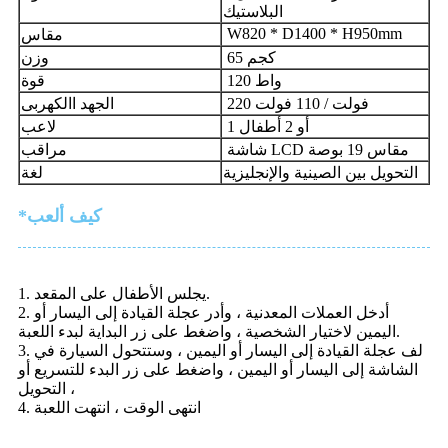
البلاستيك
W820 * D1400 * H950mm
مقاس
65 كجم
وزن
120 واط
قوة
220 فولت / 110 فولت
الجهد االكهربى
1 أو 2 أطفال
لاعب
شاشة LCD مقاس 19 بوصة
مراقب
التحويل بين الصينية والإنجليزية
لغة
*كيف ألعب
1. يجلس الأطفال على المقعد.
2. أدخل العملات المعدنية ، وأدر عجلة القيادة إلى اليسار أو
اليمين لاختيار الشخصية ، واضغط على زر البداية لبدء اللعبة.
3. لف عجلة القيادة إلى اليسار أو اليمين ، وستتحول السيارة في
الشاشة إلى اليسار أو اليمين ، واضغط على زر البدء للتسريع أو
التحويل ،
4. انتهى الوقت ، انتهت اللعبة