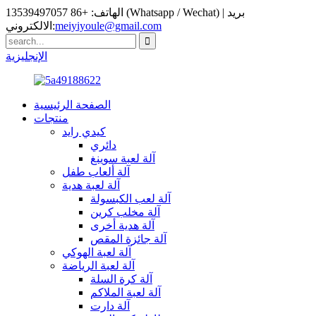
الهاتف: +86 13539497057 (Whatsapp / Wechat) | بريد
meiyiyoule@gmail.com
الالكتروني:
الإنجليزية
الصفحة الرئيسية
منتجات
كيدي رايد
دائري
آلة لعبة سوينغ
آلة ألعاب طفل
آلة لعبة هدية
آلة لعب الكبسولة
آلة مخلب كرين
آلة هدية أخرى
آلة جائزة المقص
آلة لعبة الهوكي
آلة لعبة الرياضة
آلة كرة السلة
آلة لعبة الملاكم
آلة دارت