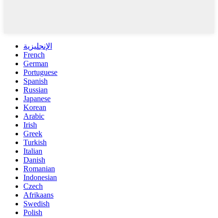
الإنجليزية
French
German
Portuguese
Spanish
Russian
Japanese
Korean
Arabic
Irish
Greek
Turkish
Italian
Danish
Romanian
Indonesian
Czech
Afrikaans
Swedish
Polish