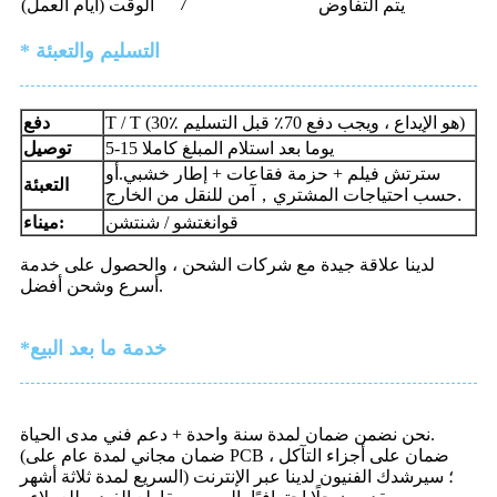
7
يتم التفاوض
الوقت (أيام العمل)
* التسليم والتعبئة
T / T (30٪ هو الإيداع ، ويجب دفع 70٪ قبل التسليم)
دفع
5-15 يوما بعد استلام المبلغ كاملا
توصيل
سترتش فيلم + حزمة فقاعات + إطار خشبي.أو
التعبئة
آمن للنقل من الخارج.
حسب احتياجات المشتري
，
قوانغتشو / شنتشن
ميناء:
لدينا علاقة جيدة مع شركات الشحن ، والحصول على خدمة
أسرع وشحن أفضل.
*خدمة ما بعد البيع
نحن نضمن ضمان لمدة سنة واحدة + دعم فني مدى الحياة.
(ضمان مجاني لمدة عام على PCB ، ضمان على أجزاء التآكل
السريع لمدة ثلاثة أشهر) ؛ سيرشدك الفنيون لدينا عبر الإنترنت