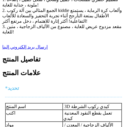
ملونة ، جذابة للغاية!
2. الجمع المثالي بين آلة ركوب kiddie وألعاب كرة الرماية ، يستمتع
الأطفال بمتعة التأرجح أثناء تجربة التحفيز والسعادة للألعاب
التفاعلية! أكثر إثارة للاهتمام ، دخل مرتفع أكثر!
3. مقعد مزدوج عريض للغاية ، مصنوع من الألياف الزجاجية ، متين
للغاية!
إرسال بريد إلكتروني إلينا
تفاصيل المنتج
علامات المنتج
*تحديد
3D كيدي ركوب الشرطة
اسم المنتج
تعمل بقطع النقود المعدنية
اكتب
كيدي
الألياف الزجاجية / المعدن /
مواد