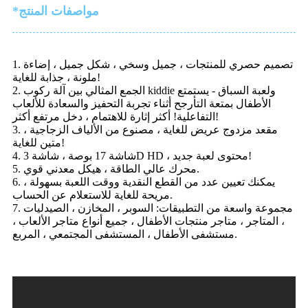
*مواصفات المنتج
1. تصميم حصري للمنتجات ، جميل وسخي ، شكل جميل ، إضاءة
ملونة ، جذابة للغاية!
2. الجمع المثالي بين آلة ركوب kiddie ولعبة السباق - يستمتع
الأطفال بمتعة التأرجح أثناء تجربة التحفيز والسعادة للألعاب
التفاعلية! أكثر إثارة للاهتمام ، دخل مرتفع أكثر!
3. مقعد مزدوج عريض للغاية ، مصنوع من الألياف الزجاجية ،
متين للغاية!
4. شاشة 17 بوصة ، شاشة 3D HD ، محتوى لعبة جديد!
5. محرك عالي الطاقة ، هيكل معدني قوي.
6. يمكنك تعيين عدد من القطع النقدية ووقت اللعبة بسهولة ،
مريحة للغاية للاستعلام عن الحساب.
7. مجموعة واسعة من التطبيقات: السوبر ، المخازن ، الصيدليات
، المتاجر ، متاجر منتجات الأطفال ، جميع أنواع متاجر الألعاب ،
مستشفى الأطفال ، المستشفى المجتمعي ، المربع.