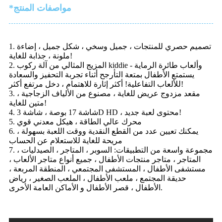
*مواصفات المنتج
1. تصميم حصري للمنتجات ، جميل وسخي ، شكل جميل ، إضاءة
ملونة ، جذابة للغاية!
2. المزيج المثالي من آلة ركوب kiddie وألعاب طائرة الرماية -
يستمتع الأطفال بمتعة التأرجح أثناء تجربة التحفيز والسعادة
للألعاب التفاعلية! أكثر إثارة للاهتمام ، دخل مرتفع أكثر!
3. مقعد مزدوج عريض للغاية ، مصنوع من الألياف الزجاجية ،
متين للغاية!
4. شاشة 17 بوصة ، شاشة 3D HD ، محتوى لعبة جديد!
5. محرك عالي الطاقة ، هيكل معدني قوي
6. يمكنك تعيين عدد من القطع النقدية ووقت اللعبة بسهولة ،
مريحة للغاية للاستعلام عن الحساب
7. مجموعة واسعة من التطبيقات: السوبر ، المتاجر ، الصيدليات ،
المتاجر ، متاجر منتجات الأطفال ، جميع أنواع متاجر الألعاب ،
مستشفى الأطفال ، المستشفى المجتمعي ، المنطقة المربعة ،
حديقة المجتمع ، ملعب الأطفال ، الملعب الصغير ، رياض
الأطفال ، قصر الأطفال و الأماكن العامة الأخرى.