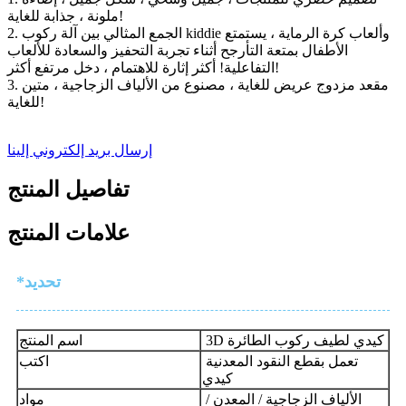
ملونة ، جذابة للغاية!
2. الجمع المثالي بين آلة ركوب kiddie وألعاب كرة الرماية ، يستمتع
الأطفال بمتعة التأرجح أثناء تجربة التحفيز والسعادة للألعاب
التفاعلية! أكثر إثارة للاهتمام ، دخل مرتفع أكثر!
3. مقعد مزدوج عريض للغاية ، مصنوع من الألياف الزجاجية ، متين
للغاية!
إرسال بريد إلكتروني إلينا
تفاصيل المنتج
علامات المنتج
*تحديد
3D كيدي لطيف ركوب الطائرة
اسم المنتج
تعمل بقطع النقود المعدنية
اكتب
كيدي
الألياف الزجاجية / المعدن /
مواد