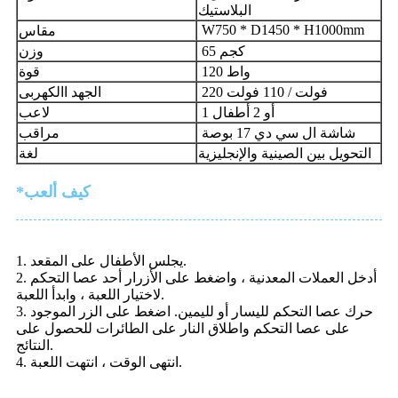
البلاستيك
W750 * D1450 * H1000mm
مقاس
65 كجم
وزن
120 واط
قوة
220 فولت / 110 فولت
الجهد االكهربى
1 أو 2 أطفال
لاعب
شاشة ال سي دي 17 بوصة
مراقب
التحويل بين الصينية والإنجليزية
لغة
*كيف ألعب
1. يجلس الأطفال على المقعد.
2. أدخل العملات المعدنية ، واضغط على الأزرار أحد عصا التحكم
لاختيار اللعبة ، وابدأ اللعبة.
3. حرك عصا التحكم لليسار أو لليمين. اضغط على الزر الموجود
على عصا التحكم واطلاق النار على الطائرات للحصول على
النتائج.
4. انتهى الوقت ، انتهت اللعبة.