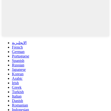
الإنجليزية
French
German
Portuguese
Spanish
Russian
Japanese
Korean
Arabic
Irish
Greek
Turkish
Italian
Danish
Romanian
Indonesian