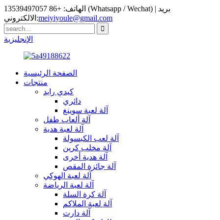
الهاتف: +86 13539497057 (Whatsapp / Wechat) | بريد
meiyiyoule@gmail.com
الالكتروني:
الإنجليزية
الصفحة الرئيسية
منتجات
كيدي رايد
دائري
آلة لعبة سوينغ
آلة ألعاب طفل
آلة لعبة هدية
آلة لعب الكبسولة
آلة مخلب كرين
آلة هدية أخرى
آلة جائزة المقص
آلة لعبة الهوكي
آلة لعبة الرياضة
آلة كرة السلة
آلة لعبة الملاكم
آلة دارت