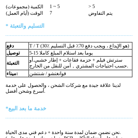
1 ~ 5
> 5
الكمية (مجموعات)
7
يتم التفاوض
الوقت (أيام العمل)
* التسليم والتعبئة
T / T (30٪ هو الإيداع ، ويجب دفع 70٪ قبل التسليم)
دفع
5-15 يوما بعد استلام المبلغ كاملا
توصيل
سترتش فيلم + حزمة فقاعات + إطار خشبي.أو
التعبئة
آمن للنقل من الخارج.
حسب احتياجات المشتري
，
قوانغتشو / شنتشن
ميناء:
لدينا علاقة جيدة مع شركات الشحن ، والحصول على خدمة
أسرع وشحن أفضل.
*خدمة ما بعد البيع
نحن نضمن ضمان لمدة سنة واحدة + دعم فني مدى الحياة.