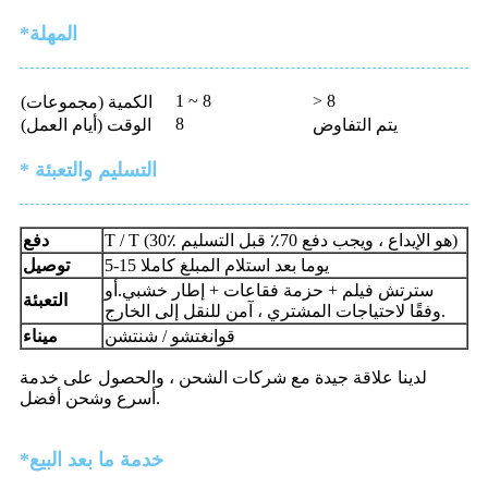
*المهلة
1 ~ 8
> 8
الكمية (مجموعات)
8
يتم التفاوض
الوقت (أيام العمل)
* التسليم والتعبئة
T / T (30٪ هو الإيداع ، ويجب دفع 70٪ قبل التسليم)
دفع
5-15 يوما بعد استلام المبلغ كاملا
توصيل
سترتش فيلم + حزمة فقاعات + إطار خشبي.أو
التعبئة
وفقًا لاحتياجات المشتري ، آمن للنقل إلى الخارج.
قوانغتشو / شنتشن
ميناء
لدينا علاقة جيدة مع شركات الشحن ، والحصول على خدمة
أسرع وشحن أفضل.
*خدمة ما بعد البيع