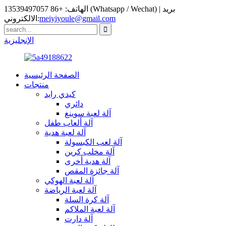
الهاتف: +86 13539497057 (Whatsapp / Wechat) | بريد
meiyiyoule@gmail.com
الالكتروني:
الإنجليزية
الصفحة الرئيسية
منتجات
كيدي رايد
دائري
آلة لعبة سوينغ
آلة ألعاب طفل
آلة لعبة هدية
آلة لعب الكبسولة
آلة مخلب كرين
آلة هدية أخرى
آلة جائزة المقص
آلة لعبة الهوكي
آلة لعبة الرياضة
آلة كرة السلة
آلة لعبة الملاكم
آلة دارت