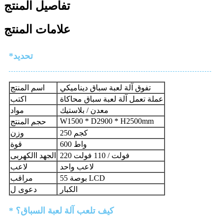
تفاصيل المنتج
علامات المنتج
*تحديد
تفوق آلة لعبة سباق ديناميكي
اسم المنتج
عملة تعمل آلة لعبة سباق محاكاة
اكتب
معدن / بلاستيك
مواد
W1500 * D2900 * H2500mm
حجم المنتج
250 كجم
وزن
600 واط
قوة
220 فولت / 110 فولت
الجهد االكهربى
لاعب واحد
لاعب
55 بوصة LCD
مراقب
الكبار
دعوى ل
* كيف تلعب آلة لعبة السباق؟